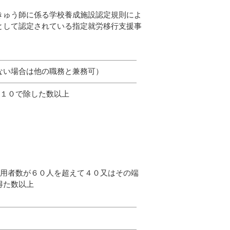
きゅう師に係る学校養成施設認定規則によ
として認定されている指定就労移行支援事
い場合は他の職務と兼務可）
０で除した数以上
人を超えて４０又はその端
数以上