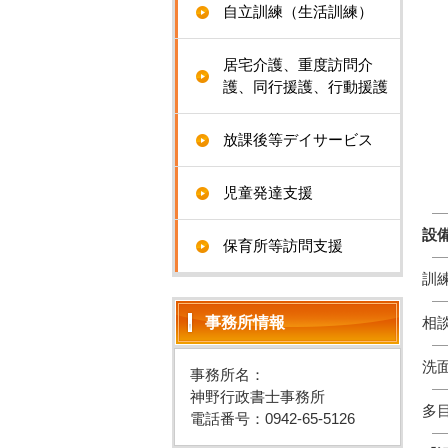
自立訓練（生活訓練）
居宅介護、重度訪問介
就
護、同行援護、行動援護
サ
放課後等デイサービス
●
児童発達支援
設
保育所等訪問支援
訓
事務所情報
相
洗
事務所名：
神野行政書士事務所
多
電話番号：0942-65-5126