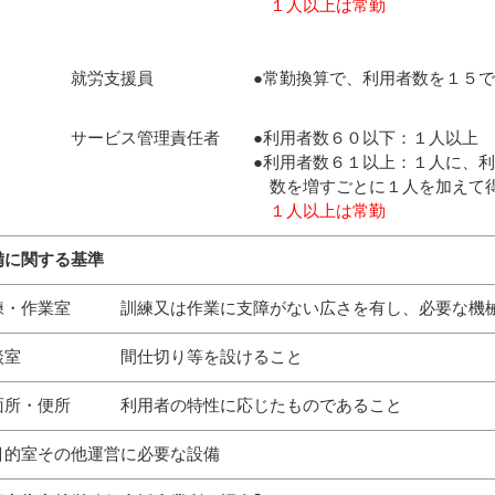
１人以上は常勤
労支援員 ●常勤換算で、利用者数を１５で除した
ービス管理責任者 ●利用者数６０以下：１人以上
利用者数６１以上：１人に、利用者数が６０
数を増すごとに１人を加えて得た
１人以上は常勤
備に関する基準
練・作業室 訓練又は作業に支障がない広さを有し、必要な機械
談室 間仕切り等を設けること
面所・便所 利用者の特性に応じたものであること
目的室その他運営に必要な設備