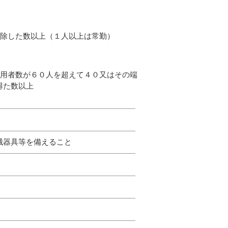
数以上（１人以上は常勤）
人を超えて４０又はその端
数以上
器具等を備えること