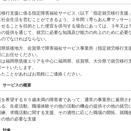
労移行支援に係る指定障害福祉サービス（以下「指定就労移行支援
は社会生活を営むことができるよう、２年間（専らあん摩マッサー
させることを目的とした便宜を供与する場合にあっては、３年又は
会の提供を通じて、就労に必要な知識及び能力の向上のために必要
ものでなければならない。
岡県筑後地方、佐賀県で障害福祉サービス事業所（指定就労移行支
所にお任せください。
所は福岡県筑後エリアを中心に福岡県、佐賀県、大分県で就労移行
ポートいたします。
ったことがあればお気軽にご連絡ください。
サービスの概要
労を希望する６５歳未満の障害者であって、通常の事業所に雇用さ
れる、生産活動、職場体験その他の活動の機会の提供その他の就労
訓練、求職活動に関する支援、その適性に応じた職場の開拓、就職
その他の必要な支援
対象