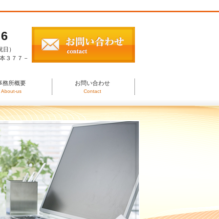
26
日祝日）
本３７７－
事務所概要
お問い合わせ
About-us
Contact