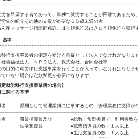
就労を希望する者であって、単独で就労することが困難であるため
就労先の紹介その他の支援が必要な６５歳未満の者
あん摩マッサージ指圧師免許、はり師免許又はきゅう師免許を取得
基準
労移行支援事業者の指定を受ける前提として法人でなけれがなりま
：社会福祉法人、ＮＰＯ法人、株式会社、合同会社等
款の目的に就労移行支援事業を行うことが入っていなければなりま
っていない場合は定款変更が必要になります。
指定就労移行支援事業所の場合】
員に関する基準
理者 原則として管理業務に従事するもの（管理業務に支障がな
業者 職業指導員及び ●総数：常勤換算で、利用者数を
活支援員 ●職業指導員の数：１人以上
●生活支援員の数：１人以上