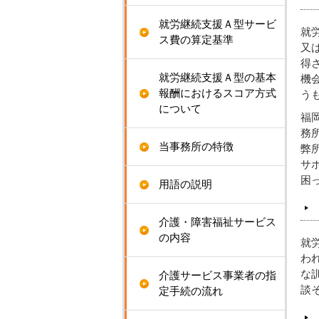
就労継続支援Ａ型サービ
就
ス費の算定基準
又
得
就労継続支援Ａ型の基本
機
報酬におけるスコア方式
う
について
福
務
当事務所の特徴
弊
サ
困
用語の説明
介護・障害福祉サービス
の内容
就
わ
な
介護サービス事業者の指
談
定手続の流れ