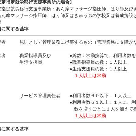
認定指定就労移行支援事業所の場合】
定指定就労移行支援事業所：あん摩マッサージ指圧師、はり師及び
あん摩マッサージ指圧師、はり師又はきゅう師の学校又は養成施設
所
員に関する基準
理者 原則として管理業務に従事するもの（管理業務に支障がな
業者 職業指導員及び ●総数：常勤換算で、利用者数を１
活支援員 ●職業指導員の数：１人以上
●生活支援員の数：１人以上
１人以上は常勤
ービス管理責任者 ●利用者数６０以下：１人以上
利用者数６１以上：１人に、利用者数が６０
数を増すごとに１人を加えて得た
１人以上は常勤
備に関する基準