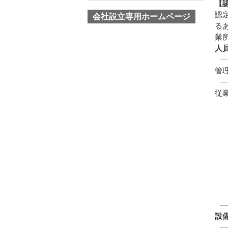
【
認
会社設立専用ホームページ
る
業
人
管
従
生
サ
●
設