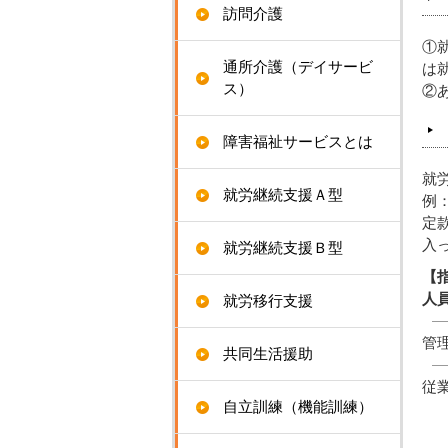
訪問介護
①
通所介護（デイサービ
は
ス）
②
障害福祉サービスとは
就
就労継続支援Ａ型
例
定
入
就労継続支援Ｂ型
【
人
就労移行支援
管
共同生活援助
従
自立訓練（機能訓練）
生